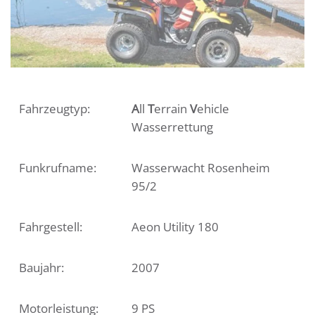
Fahrzeugtyp:
A
ll
T
errain
V
ehicle
Wasserrettung
Funkrufname:
Wasserwacht Rosenheim
95/2
Fahrgestell:
Aeon Utility 180
Baujahr:
2007
Motorleistung:
9 PS