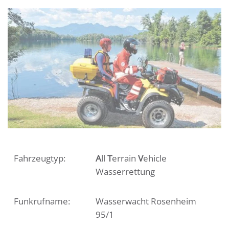
Fahrzeugtyp:
A
ll
T
errain
V
ehicle
Wasserrettung
Funkrufname:
Wasserwacht Rosenheim
95/1