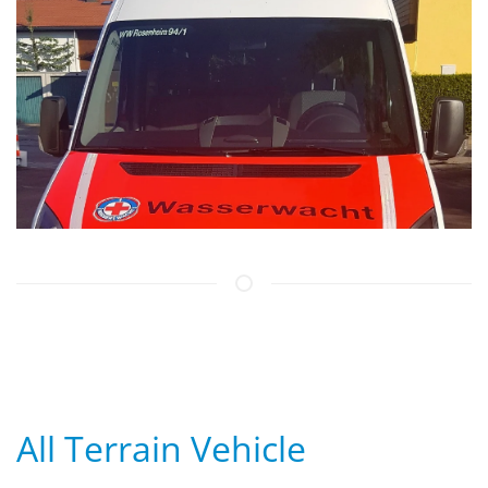
A
ll
T
errain
V
ehicle