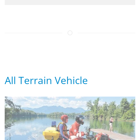
A
ll
T
errain
V
ehicle